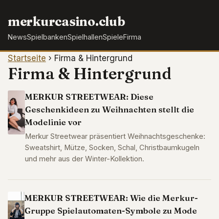
merkurcasino.club
News
Spielbanken
Spielhallen
Spiele
Firma
Startseite
›
Firma & Hintergrund
Firma & Hintergrund
MERKUR STREETWEAR: Diese
Geschenkideen zu Weihnachten stellt die
Modelinie vor
Merkur Streetwear präsentiert Weihnachtsgeschenke:
Sweatshirt, Mütze, Socken, Schal, Christbaumkugeln
und mehr aus der Winter-Kollektion.
MERKUR STREETWEAR: Wie die Merkur-
Gruppe Spielautomaten-Symbole zu Mode