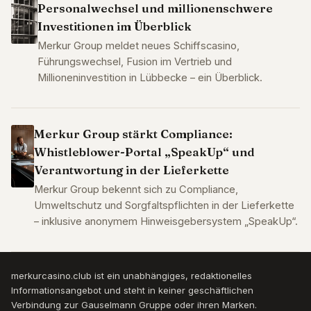
Personalwechsel und millionenschwere
Investitionen im Überblick
Merkur Group meldet neues Schiffscasino,
Führungswechsel, Fusion im Vertrieb und
Millioneninvestition in Lübbecke – ein Überblick.
Merkur Group stärkt Compliance:
Whistleblower-Portal „SpeakUp“ und
Verantwortung in der Lieferkette
Merkur Group bekennt sich zu Compliance,
Umweltschutz und Sorgfaltspflichten in der Lieferkette
– inklusive anonymem Hinweisgebersystem „SpeakUp“.
merkurcasino.club ist ein unabhängiges, redaktionelles
Informationsangebot und steht in keiner geschäftlichen
Verbindung zur Gauselmann Gruppe oder ihren Marken.